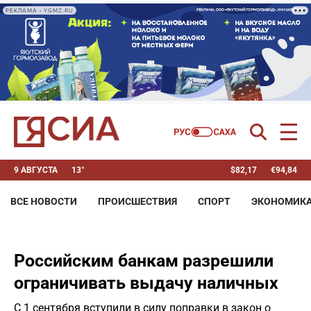
РЕКЛАМА • YGMZ.RU
9 АВГУСТА
13°
$
82,17
€
94,84
ВСЕ НОВОСТИ
ПРОИСШЕСТВИЯ
СПОРТ
ЭКОНОМИК
Российским банкам разрешили
ограничивать выдачу наличных
С 1 сентября вступили в силу поправки в закон о