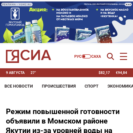
РЕКЛАМА • YGMZ.RU
9 АВГУСТА
27°
$
82,17
€
94,84
ВСЕ НОВОСТИ
ПРОИСШЕСТВИЯ
СПОРТ
ЭКОНОМИК
Режим повышенной готовности
объявили в Момском районе
Якутии из-за уровней воды на