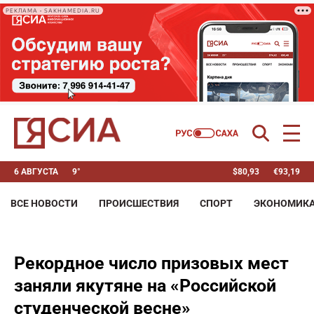
РЕКЛАМА • SAKHAMEDIA.RU
6 АВГУСТА
9°
$
80,93
€
93,19
ВСЕ НОВОСТИ
ПРОИСШЕСТВИЯ
СПОРТ
ЭКОНОМИК
Рекордное число призовых мест
заняли якутяне на «Российской
студенческой весне»