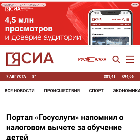
РЕКЛАМА • SAKHAMEDIA.RU
7 АВГУСТА
8°
$
81,41
€
94,06
ВСЕ НОВОСТИ
ПРОИСШЕСТВИЯ
СПОРТ
ЭКОНОМИК
Портал «Госуслуги» напомнил о
налоговом вычете за обучение
детей