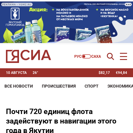
РЕКЛАМА • YGMZ.RU
10 АВГУСТА
26°
$
82,17
€
94,84
ВСЕ НОВОСТИ
ПРОИСШЕСТВИЯ
СПОРТ
ЭКОНОМИК
Почти 720 единиц флота
задействуют в навигации этого
года в Якутии