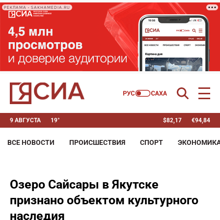
РЕКЛАМА • SAKHAMEDIA.RU
9 АВГУСТА
19°
$
82,17
€
94,84
ВСЕ НОВОСТИ
ПРОИСШЕСТВИЯ
СПОРТ
ЭКОНОМИК
Озеро Сайсары в Якутске
признано объектом культурного
наследия