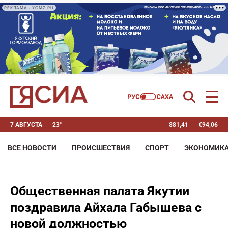
РЕКЛАМА • YGMZ.RU
7 АВГУСТА
23°
$
81,41
€
94,06
ВСЕ НОВОСТИ
ПРОИСШЕСТВИЯ
СПОРТ
ЭКОНОМИК
Общественная палата Якутии
поздравила Айхала Габышева с
новой должностью