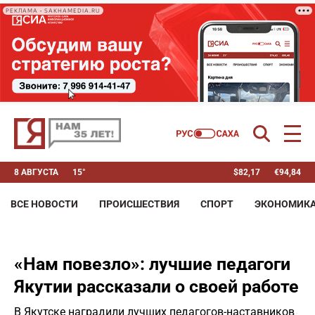
РЕКЛАМА • SAKHAMEDIA.RU
8 АВГУСТА
15°
$
82,17
€
94,84
ВСЕ НОВОСТИ
ПРОИСШЕСТВИЯ
СПОРТ
ЭКОНОМИК
«Нам повезло»: лучшие педагоги
Якутии рассказали о своей работе
В Якутске наградили лучших педагогов-наставников