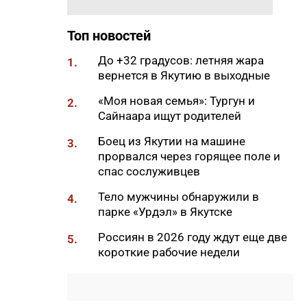
самом деле опасно для
кишечника
Топ новостей
11:31
Жители Якутии могут посетить
До +32 градусов: летняя жара
выставку «Петергоф.
1.
вернется в Якутию в выходные
Великолепный век»
11:18
«Моя новая семья»: Тургун и
В Сунтарском районе
2.
Сайнаара ищут родителей
потушили один лесной пожар
11:00
Боец из Якутии на машине
Глава ЖДЯ поздравил
3.
прорвался через горящее поле и
строителей с
спас сослуживцев
профессиональным
праздником
Тело мужчины обнаружили в
4.
10:28
парке «Урдэл» в Якутске
В Якутске у женщины по схеме
«инвестиции» похитили 370
Россиян в 2026 году ждут еще две
5.
тысяч рублей
короткие рабочие недели
10:16
Минпросвещения обновило
перечень учебников для
школьников