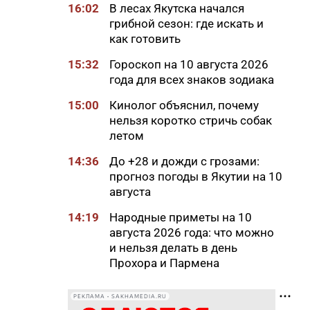
16:02
В лесах Якутска начался
грибной сезон: где искать и
как готовить
15:32
Гороскоп на 10 августа 2026
года для всех знаков зодиака
15:00
Кинолог объяснил, почему
нельзя коротко стричь собак
летом
14:36
До +28 и дожди с грозами:
прогноз погоды в Якутии на 10
августа
14:19
Народные приметы на 10
августа 2026 года: что можно
и нельзя делать в день
Прохора и Пармена
14:16
Льготы и меры поддержки для
РЕКЛАМА • SAKHAMEDIA.RU
КМНС в Якутии