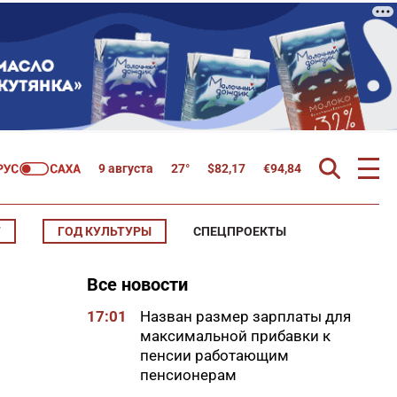
9 августа
27°
$
82,17
€
94,84
Т
ГОД КУЛЬТУРЫ
СПЕЦПРОЕКТЫ
Все новости
17:01
Назван размер зарплаты для
максимальной прибавки к
пенсии работающим
пенсионерам