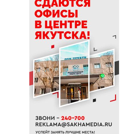
14:00
На проспекте Михаила
Николаева в Якутске
ограничат движение с 10
августа
13:15
Топ-10 новостей: ливень в
Якутске, алмазный кластер и
топливо в Южной Якутии
12:42
В районах Якутии полностью
освободили от воды
подтопленные территории
12:33
Якутяне могут подать заявку
на главную просветительскую
премию страны
12:17
Стал известен размер пенсии
госслужащих в России
12:00
Семечки и аппендицит: что на