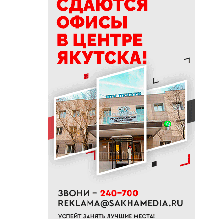
приоритеты развития
«Движения Первых»
19:30
Более 26 тонн гуманитарной
помощи доставили в
пострадавший от паводка
Верхоянский район
19:00
Авторы проектов «Ты в игре»
проведут спортивные
мероприятия в рамках Дня
физкультурника
18:40
Приметы на 8 августа 2026
года: что можно и нельзя
делать в Ермолаев день
18:18
ВТБ: россияне увеличивают
расходы на спорт и здоровый
образ жизни
18:16
Сенатор Борисов назвал