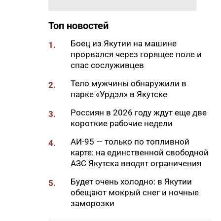
встречу главы Якутии с
Путиным сигналом доверия и
Топ новостей
значимости региона
18:01
Боец из Якутии на машине
Социальные участковые в
1.
прорвался через горящее поле и
Якутии приняли около 2000
спас сослуживцев
обращений
17:56
Тело мужчины обнаружили в
Жительница Жатая похитила
2.
парке «Урдэл» в Якутске
33 цветка с клумбы в центре
Якутска
Россиян в 2026 году ждут еще две
3.
17:51
короткие рабочие недели
«Здесь нет типовых задач»:
начальник стройплощадки
АИ-95 — только по топливной
4.
«Полюс Строя» Евгений
карте: на единственной свободной
Самсонов о работе в суровом
АЗС Якутска вводят ограничения
климате
Будет очень холодно: в Якутии
5.
17:45
Слет молодых специалистов
обещают мокрый снег и ночные
Минтруда Якутии объединил
заморозки
30 участников из трех
муниципалитетов