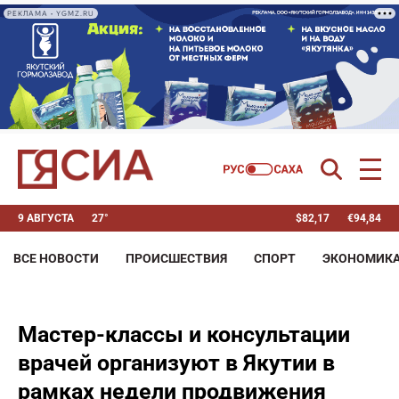
РЕКЛАМА • YGMZ.RU
9 АВГУСТА
27°
$
82,17
€
94,84
ВСЕ НОВОСТИ
ПРОИСШЕСТВИЯ
СПОРТ
ЭКОНОМИК
Мастер-классы и консультации
врачей организуют в Якутии в
рамках недели продвижения