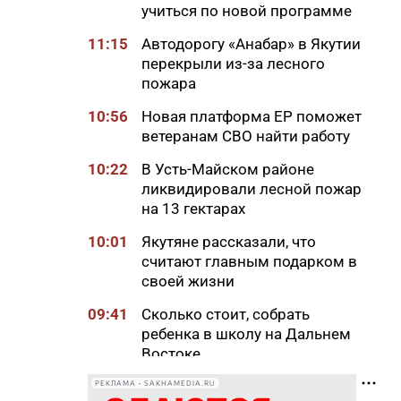
учиться по новой программе
11:15
Автодорогу «Анабар» в Якутии
перекрыли из-за лесного
пожара
10:56
Новая платформа ЕР поможет
ветеранам СВО найти работу
10:22
В Усть-Майском районе
ликвидировали лесной пожар
на 13 гектарах
10:01
Якутяне рассказали, что
считают главным подарком в
своей жизни
09:41
Сколько стоит, собрать
ребенка в школу на Дальнем
Востоке
09:20
В Якутии заготовлено 114
РЕКЛАМА • SAKHAMEDIA.RU