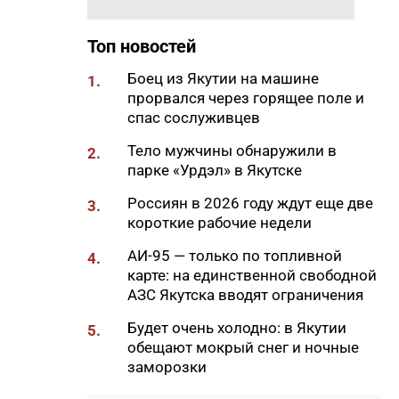
«Движения Первых»
19:30
Более 26 тонн гуманитарной
Топ новостей
помощи доставили в
пострадавший от паводка
Боец из Якутии на машине
1.
Верхоянский район
прорвался через горящее поле и
спас сослуживцев
19:00
Авторы проектов «Ты в игре»
проведут спортивные
Тело мужчины обнаружили в
2.
мероприятия в рамках Дня
парке «Урдэл» в Якутске
физкультурника
Россиян в 2026 году ждут еще две
3.
18:40
Приметы на 8 августа 2026
короткие рабочие недели
года: что можно и нельзя
АИ-95 — только по топливной
делать в Ермолаев день
4.
карте: на единственной свободной
18:18
ВТБ: россияне увеличивают
АЗС Якутска вводят ограничения
расходы на спорт и здоровый
Будет очень холодно: в Якутии
образ жизни
5.
обещают мокрый снег и ночные
18:16
Сенатор Борисов назвал
заморозки
встречу главы Якутии с