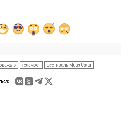
лодежью
телемост
фестиваль Muus Ustar
ься: