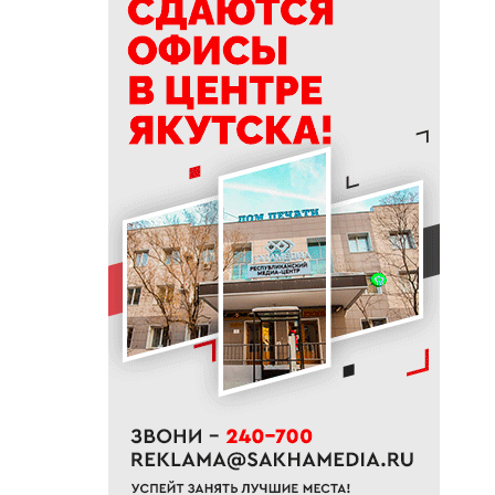
тысяч тонн сена и 200 тонн
сенажа
09:00
На Камчатке завершилась
парусная экспедиция из
Якутии
06:15
До +27 градусов прогреется
воздух в Якутске в субботу
21:00
Деловая программа ВЭФ-2026
охватывает почти 70 сессий
20:33
В Якутии продолжается
доукомплектование ВС РФ
20:02
Более 230 участников СВО
получили за неделю
поддержку психологов Якутии
19:48
В Якутии определены
приоритеты развития