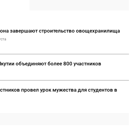
Путиным сигналом доверия и
значимости региона
18:01
Социальные участковые в
Якутии приняли около 2000
йона завершают строительство овощехранилища
обращений
уста
ДАЛЕЕ
кутии объединяют более 800 участников
стников провел урок мужества для студентов в