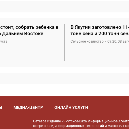
стоит, собрать ребенка в
В Якутии заготовлено 11
а Дальнем Востоке
тонн сена и 200 тонн се
густа
Сельское хозяйство
09:20, 08 авг
Ы
МЕДИА-ЦЕНТР
ОНЛАЙН УСЛУГИ
Сетевое издание «Якутское-Саха Информационное Агентс
сфере связи, информационных технологий и массовых к