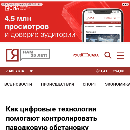
РЕКЛАМА • SAKHAMEDIA.RU
7 АВГУСТА
8°
$
81,41
€
94,06
ВСЕ НОВОСТИ
ПРОИСШЕСТВИЯ
СПОРТ
ЭКОНОМИК
Как цифровые технологии
помогают контролировать
паводковую обстановку