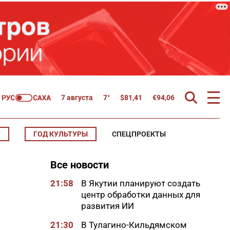
7 августа
7°
$
81,41
€
94,06
Т
ГОД КУЛЬТУРЫ
СПЕЦПРОЕКТЫ
Все новости
21:58
В Якутии планируют создать
центр обработки данных для
развития ИИ
21:30
В Тулагино-Кильдямском