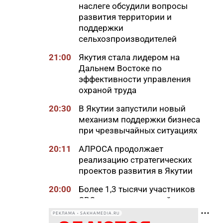
наслеге обсудили вопросы
развития территории и
поддержки
сельхозпроизводителей
21:00
Якутия стала лидером на
Дальнем Востоке по
эффективности управления
охраной труда
20:30
В Якутии запустили новый
механизм поддержки бизнеса
при чрезвычайных ситуациях
20:11
АЛРОСА продолжает
реализацию стратегических
проектов развития в Якутии
20:00
Более 1,3 тысячи участников
СВО и членов их семей
получили земельные участки
РЕКЛАМА • SAKHAMEDIA.RU
в Якутии