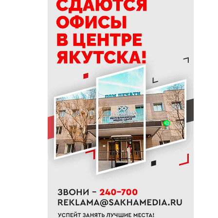
19:50
76% якутян заранее
предупреждают работодателя
об увольнении
19:25
Новый аэропорт в Мирном
планируется ввести в
эксплуатацию в 2027 году
19:00
В Якутии работает пилотный
проект «Маршрут заботы» для
пациентов после выписки
18:47
В Якутии стартовал
молодежный Суглан коренных
малочисленных народов
Севера
18:40
В Якутии заготовлено более
65% от годового плана сырого
молока