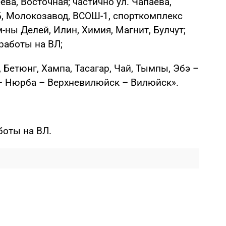
ва, Восточная; частично ул. Чапаева,
Б, Молокозавод, ВСОШ-1, спорткомплекс
-ны Делей, Илин, Химия, Магнит, Булчут;
работы на ВЛ;
 Бетюнг, Хампа, Тасагар, Чай, Тымпы, Эбэ –
 – Нюрба – Верхневилюйск – Вилюйск».
боты на ВЛ.