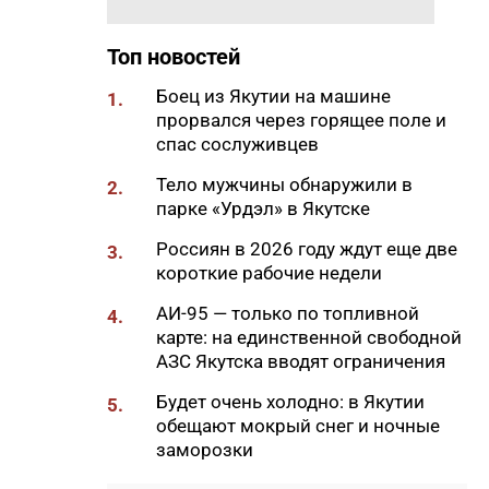
18:29
Якутские механики
восстановили две единицы
Топ новостей
спецтехники в зоне СВО
Боец из Якутии на машине
1.
18:22
В АЗС Южной Якутии ситуация
прорвался через горящее поле и
стабилизируется
спас сослуживцев
18:05
Вышла новая инди-хоррор
Тело мужчины обнаружили в
2.
игра от якутских
парке «Урдэл» в Якутске
разработчиков
Россиян в 2026 году ждут еще две
3.
18:01
85-квартирный дом в
короткие рабочие недели
Октемцах сдадут в конце
августа
АИ-95 — только по топливной
4.
карте: на единственной свободной
17:50
Минздрав Якутии: раннее
АЗС Якутска вводят ограничения
выявление гепатита С
позволяет предотвратить
Будет очень холодно: в Якутии
5.
осложнения
обещают мокрый снег и ночные
заморозки
17:36
В Таттинском районе в село
забрел медвежонок,