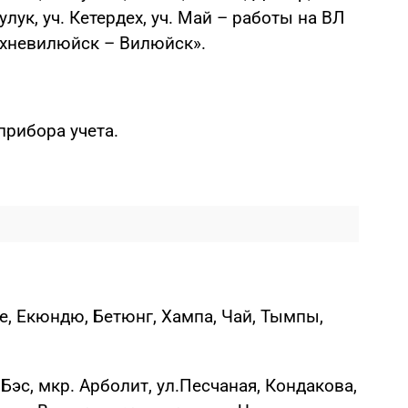
лук, уч. Кетердех, уч. Май – работы на ВЛ
рхневилюйск – Вилюйск».
прибора учета.
ке, Екюндю, Бетюнг, Хампа, Чай, Тымпы,
Бэс, мкр. Арболит, ул.Песчаная, Кондакова,