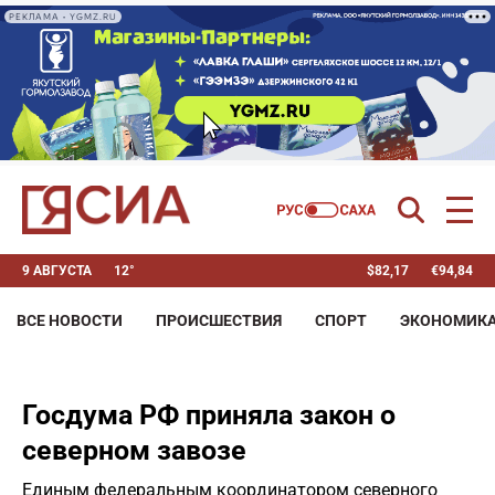
РЕКЛАМА • YGMZ.RU
9 АВГУСТА
12°
$
82,17
€
94,84
ВСЕ НОВОСТИ
ПРОИСШЕСТВИЯ
СПОРТ
ЭКОНОМИК
Госдума РФ приняла закон о
северном завозе
Единым федеральным координатором северного