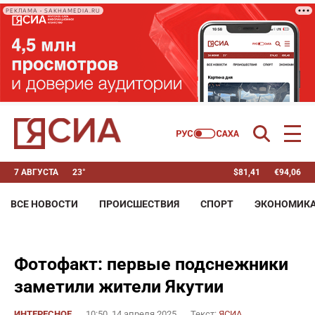
РЕКЛАМА • SAKHAMEDIA.RU
7 АВГУСТА
23°
$
81,41
€
94,06
ВСЕ НОВОСТИ
ПРОИСШЕСТВИЯ
СПОРТ
ЭКОНОМИК
Фотофакт: первые подснежники
заметили жители Якутии
ИНТЕРЕСНОЕ
10:50, 14 апреля 2025
Текст:
ЯСИА