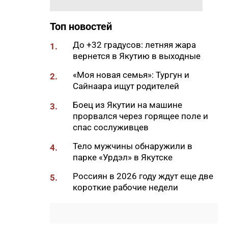
11:50
Образование сквозь года: как
выучить язык и не бросить на
полпути
Топ новостей
11:35
Российские школьники будут
До +32 градусов: летняя жара
1.
учиться по новой программе
вернется в Якутию в выходные
11:15
Автодорогу «Анабар» в Якутии
«Моя новая семья»: Тургун и
2.
перекрыли из-за лесного
Сайнаара ищут родителей
пожара
Боец из Якутии на машине
Галина Мозолевская
3.
10:56
Новая платформа ЕР поможет
прорвался через горящее поле и
ветеранам СВО найти работу
спас сослуживцев
10:22
В Усть-Майском районе
Тело мужчины обнаружили в
4.
ликвидировали лесной пожар
парке «Урдэл» в Якутске
на 13 гектарах
Россиян в 2026 году ждут еще две
5.
10:01
Якутяне рассказали, что
короткие рабочие недели
считают главным подарком в
своей жизни
09:41
Сколько стоит, собрать