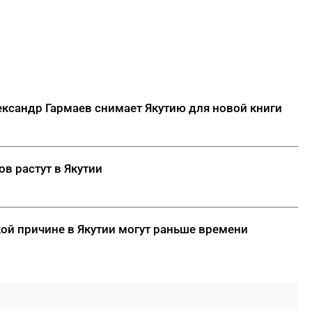
ребенка в школу на Дальнем
Востоке
ДАЛЕЕ
ксандр Гармаев снимает Якутию для новой книги
в растут в Якутии
кой причине в Якутии могут раньше времени