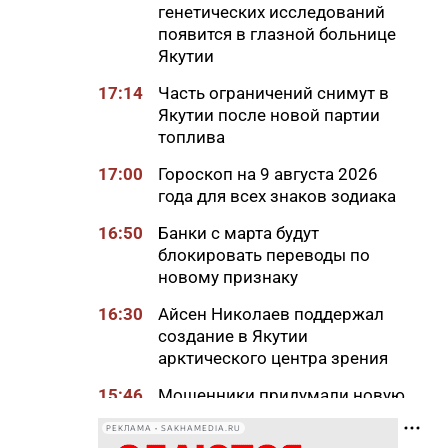
генетических исследований
появится в глазной больнице
Якутии
17:14
Часть ограничений снимут в
Якутии после новой партии
топлива
17:00
Гороскоп на 9 августа 2026
года для всех знаков зодиака
16:50
Банки с марта будут
блокировать переводы по
новому признаку
16:30
Айсен Николаев поддержал
создание в Якутии
арктического центра зрения
15:46
Мошенники придумали новую
схему обмана с
РЕКЛАМА • SAKHAMEDIA.RU
«экстрасенсами»