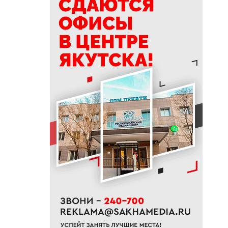
15:39
Приметы на 9 августа 2026
года: как провести день
Пантелеймона
15:29
К Земле приближается
потенциально опасный
астероид
14:41
В трех районах Якутии
прогнозируют сильные дожди
13:32
В Якутии за сутки потушили
десять лесных пожаров
12:52
Гороскоп на неделю с 10 по 16
августа 2026 года
12:29
Айсен Николаев поздравил
якутян с Всероссийским днем
физкультурника