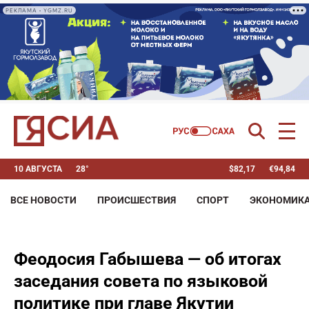
РЕКЛАМА • YGMZ.RU
10 АВГУСТА
28°
$
82,17
€
94,84
ВСЕ НОВОСТИ
ПРОИСШЕСТВИЯ
СПОРТ
ЭКОНОМИК
Феодосия Габышева — об итогах
заседания совета по языковой
политике при главе Якутии