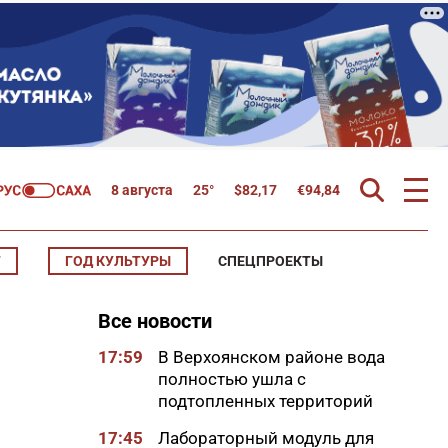
8 августа
25°
$
82,17
€
94,84
Т
ГОД КУЛЬТУРЫ
СПЕЦПРОЕКТЫ
Все новости
17:59
В Верхоянском районе вода
полностью ушла с
подтопленных территорий
17:45
Лабораторный модуль для