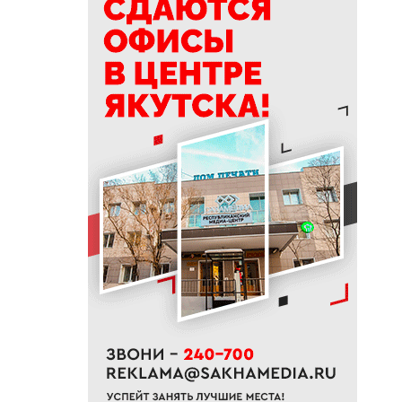
15:39
Приметы на 9 августа 2026
года: как провести день
Пантелеймона
15:29
К Земле приближается
потенциально опасный
астероид
14:41
В трех районах Якутии
прогнозируют сильные дожди
13:32
В Якутии за сутки потушили
десять лесных пожаров
12:52
Гороскоп на неделю с 10 по 16
августа 2026 года
12:29
Айсен Николаев поздравил
якутян с Всероссийским днем
физкультурника