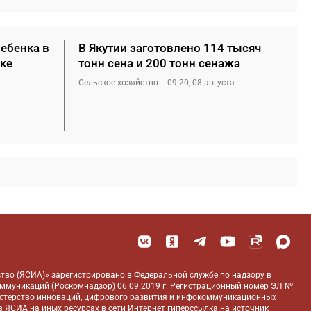
ребенка в
В Якутии заготовлено 114 тысяч
ке
тонн сена и 200 тонн сенажа
Сельское хозяйство
09:20, 08 августа
тво (ЯСИА)» зарегистрировано в Федеральной службе по надзору в
оммуникаций (Роскомнадзор) 06.09.2019 г. Регистрационный номер ЭЛ №
истерство инноваций, цифрового развития и инфокоммуникационных
 ЯСИА на иных ресурсах в сети Интернет гиперссылка на источник