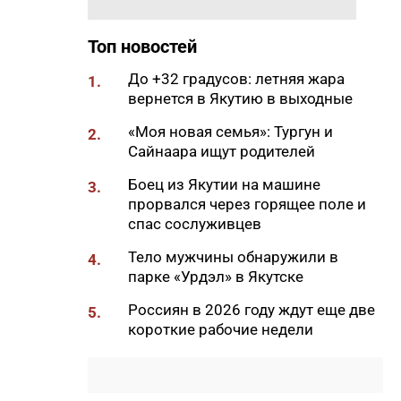
11:50
Образование сквозь года: как
выучить язык и не бросить на
полпути
Топ новостей
11:35
Российские школьники будут
До +32 градусов: летняя жара
1.
учиться по новой программе
вернется в Якутию в выходные
11:15
Автодорогу «Анабар» в Якутии
«Моя новая семья»: Тургун и
2.
перекрыли из-за лесного
Сайнаара ищут родителей
пожара
Боец из Якутии на машине
3.
10:56
Новая платформа ЕР поможет
прорвался через горящее поле и
ветеранам СВО найти работу
спас сослуживцев
10:22
В Усть-Майском районе
Тело мужчины обнаружили в
4.
ликвидировали лесной пожар
парке «Урдэл» в Якутске
на 13 гектарах
Россиян в 2026 году ждут еще две
5.
10:01
Якутяне рассказали, что
короткие рабочие недели
считают главным подарком в
своей жизни
09:41
Сколько стоит, собрать