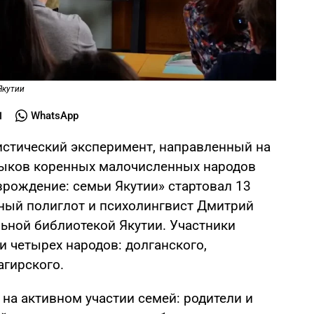
Якутии
WhatsApp
истический эксперимент, направленный на
зыков коренных малочисленных народов
зрождение: семьи Якутии» стартовал 13
тный полиглот и психолингвист Дмитрий
ьной библиотекой Якутии. Участники
 четырех народов: долганского,
агирского.
на активном участии семей: родители и