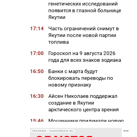
генетических исследований
появится в глазной больнице
Якутии
17:14
Часть ограничений снимут в
Якутии после новой партии
топлива
17:00
Гороскоп на 9 августа 2026
года для всех знаков зодиака
16:50
Банки с марта будут
блокировать переводы по
новому признаку
16:30
Айсен Николаев поддержал
создание в Якутии
арктического центра зрения
15:46
Мошенники придумали новую
схему обмана с
РЕКЛАМА • SAKHAMEDIA.RU
«экстрасенсами»