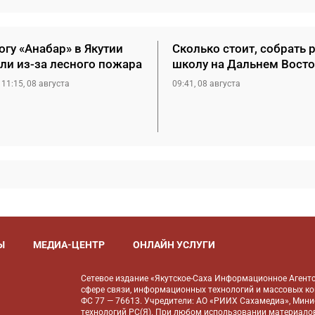
гу «Анабар» в Якутии
Сколько стоит, собрать 
ли из-за лесного пожара
школу на Дальнем Восто
11:15, 08 августа
09:41, 08 августа
Ы
МЕДИА-ЦЕНТР
ОНЛАЙН УСЛУГИ
Сетевое издание «Якутское-Саха Информационное Агентс
сфере связи, информационных технологий и массовых к
ФС 77 — 76613. Учредители: АО «РИИХ Сахамедиа», Мин
технологий РС(Я). При любом использовании материалов