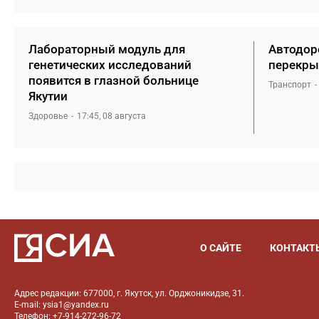
Лабораторный модуль для
Автодоро
генетических исследований
перекры
появится в глазной больнице
Транспорт
Якутии
Здоровье
17:45, 08 августа
О САЙТЕ
КОНТАКТ
Адрес редакции: 677000, г. Якутск, ул. Орджоникидзе, 31.
E-mail: ysia1@yandex.ru
Телефон: +7-914-272-96-72