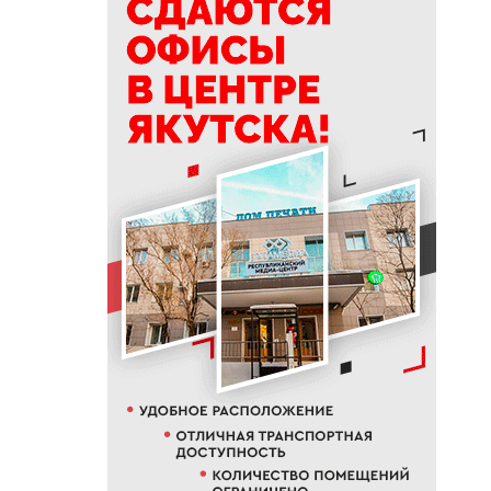
18:40
Приметы на 8 августа 2026
года: что можно и нельзя
делать в Ермолаев день
18:18
ВТБ: россияне увеличивают
расходы на спорт и здоровый
образ жизни
18:16
Сенатор Борисов назвал
встречу главы Якутии с
Путиным сигналом доверия и
значимости региона
18:01
Социальные участковые в
Якутии приняли около 2000
обращений
17:56
Жительница Жатая похитила
33 цветка с клумбы в центре
Якутска