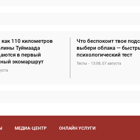
: как 110 километров
Что беспокоит твое под
олины Туймаада
выбери облака — быстр
аются в первый
психологический тест
ный экомаршрут
Тесты
13:08, 07 августа
густа
Ы
МЕДИА-ЦЕНТР
ОНЛАЙН УСЛУГИ