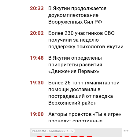
20:33
В Якутии продолжается
доукомплектование
Вооруженных Сил РФ
20:02
Более 230 участников СВО
получили за неделю
поддержку психологов Якутии
19:48
В Якутии определены
приоритеты развития
«Движения Первых»
19:30
Более 26 тонн гуманитарной
помощи доставили в
пострадавший от паводка
Верхоянский район
19:00
Авторы проектов «Ты в игре»
проведут спортивные
мероприятия в рамках Дня
РЕКЛАМА • SAKHAMEDIA.RU
физкультурника