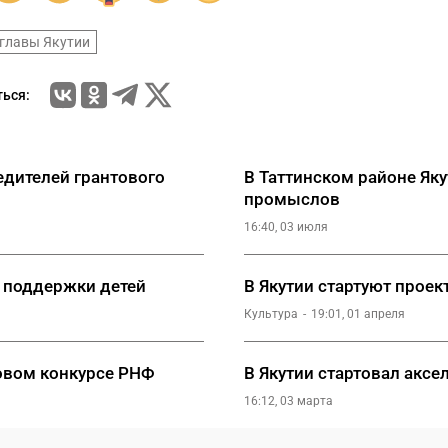
 главы Якутии
ься:
едителей грантового
В Таттинском районе Як
промыслов
16:40, 03 июля
 поддержки детей
В Якутии стартуют прое
Культура
19:01, 01 апреля
товом конкурсе РНФ
В Якутии стартовал аксе
16:12, 03 марта