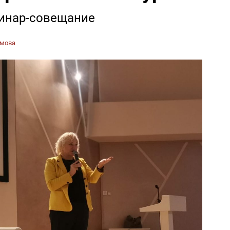
минар-совещание
омова