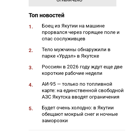
17:51
«Здесь нет типовых задач»:
начальник стройплощадки
Топ новостей
«Полюс Строя» Евгений
Самсонов о работе в суровом
Боец из Якутии на машине
1.
климате
прорвался через горящее поле и
17:45
спас сослуживцев
Слет молодых специалистов
Минтруда Якутии объединил
Тело мужчины обнаружили в
2.
30 участников из трех
парке «Урдэл» в Якутске
муниципалитетов
Россиян в 2026 году ждут еще две
3.
17:34
Якутяне подали более 61
короткие рабочие недели
тысяч заявлений на получение
земельных участков
АИ-95 — только по топливной
4.
карте: на единственной свободной
17:32
«Точка будущего. Якутия»:
АЗС Якутска вводят ограничения
самый масштабный
образовательный проект на
Будет очень холодно: в Якутии
5.
вечной мерзлоте
обещают мокрый снег и ночные
заморозки
17:22
47 участников из арктических
районов Якутии объединил XI