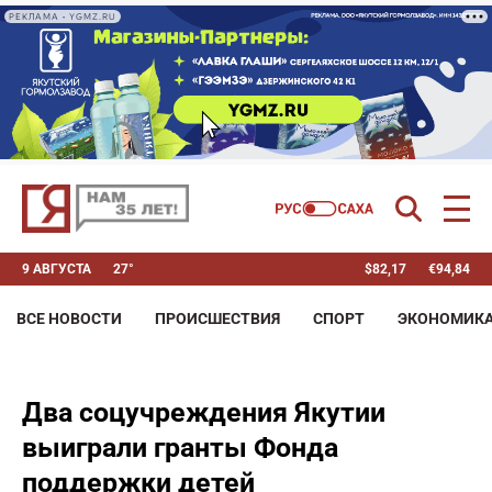
РЕКЛАМА • YGMZ.RU
9 АВГУСТА
27°
$
82,17
€
94,84
ВСЕ НОВОСТИ
ПРОИСШЕСТВИЯ
СПОРТ
ЭКОНОМИК
Два соцучреждения Якутии
выиграли гранты Фонда
поддержки детей