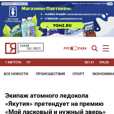
РЕКЛАМА • YGMZ.RU
7 АВГУСТА
19°
$
81,41
€
94,06
ВСЕ НОВОСТИ
ПРОИСШЕСТВИЯ
СПОРТ
ЭКОНОМИК
Экипаж атомного ледокола
«Якутия» претендует на премию
«Мой ласковый и нужный зверь»