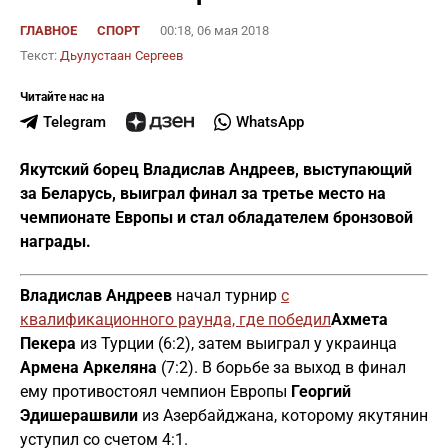
ГЛАВНОЕ
СПОРТ
00:18, 06 мая 2018
Текст:
Дьулустаан Сергеев
Читайте нас на
Telegram
WhatsApp
Якутский борец Владислав Андреев, выступающий
за Беларусь, выиграл финал за третье место на
чемпионате Европы и стал обладателем бронзовой
награды.
Владислав Андреев
начал турнир
с
квалификационного раунда, где победил
Ахмета
Пекера
из Турции (6:2), затем выиграл у украинца
Армена Аркеляна
(7:2). В борьбе за выход в финал
ему противостоял чемпион Европы
Георгий
Эдишерашвили
из Азербайджана, которому якутянин
уступил со счетом 4:1.