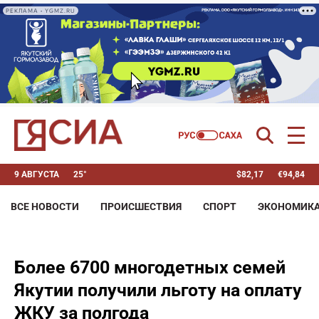
РЕКЛАМА • YGMZ.RU
9 АВГУСТА
25°
$
82,17
€
94,84
ВСЕ НОВОСТИ
ПРОИСШЕСТВИЯ
СПОРТ
ЭКОНОМИК
Более 6700 многодетных семей
Якутии получили льготу на оплату
ЖКУ за полгода