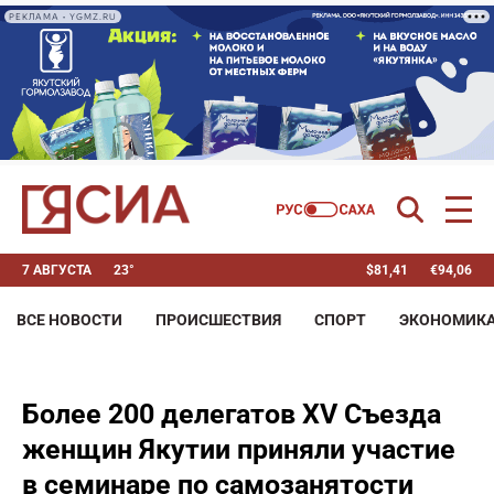
РЕКЛАМА • YGMZ.RU
7 АВГУСТА
23°
$
81,41
€
94,06
ВСЕ НОВОСТИ
ПРОИСШЕСТВИЯ
СПОРТ
ЭКОНОМИК
Более 200 делегатов XV Съезда
женщин Якутии приняли участие
в семинаре по самозанятости