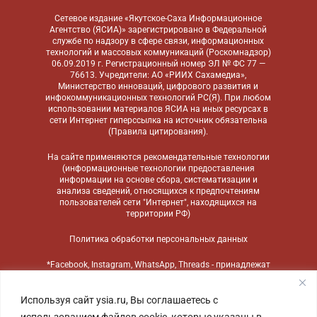
Сетевое издание «Якутское-Саха Информационное
Агентство (ЯСИА)» зарегистрировано в Федеральной
службе по надзору в сфере связи, информационных
технологий и массовых коммуникаций (Роскомнадзор)
06.09.2019 г. Регистрационный номер ЭЛ № ФС 77 —
76613. Учредители: АО «РИИХ Сахамедиа»,
Министерство инноваций, цифрового развития и
инфокоммуникационных технологий РС(Я). При любом
использовании материалов ЯСИА на иных ресурсах в
сети Интернет гиперссылка на источник обязательна
(
Правила цитирования
).
На сайте применяются
рекомендательные технологии
(информационные технологии предоставления
информации на основе сбора, систематизации и
анализа сведений, относящихся к предпочтениям
пользователей сети "Интернет", находящихся на
территории РФ)
Политика обработки персональных данных
*Facebook, Instagram, WhatsApp, Threads - принадлежат
компании Meta, признанной экстремистской
организацией и запрещенной в России
Используя сайт ysia.ru, Вы соглашаетесь с
использованием файлов cookie, которые указаны в