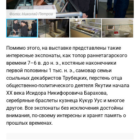
Фото: Николай Петров
Ф
Помимо этого, на выставке представлены такие
интересные экспонаты, как топор раннетагарского
времени 7–6 в. до н. э., костяные наконечники
первой половины 1 тыс. н. э., самовар семьи
ссыльных декабристов Трубецких, перстень отца
общественно-политического деятеля Якутии начала
XX века Исидора Никифоровича Барахова,
серебряные браслеты кузнеца Күкүр Уус и многое
другое. Все экспонаты без исключения достойны
внимания, по-своему интересны и хранят память о
прошлых временах.