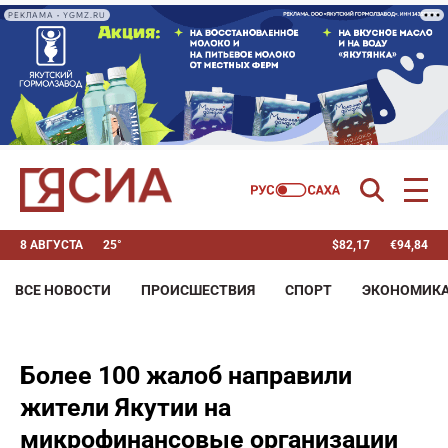
РЕКЛАМА • YGMZ.RU
8 АВГУСТА
25°
$
82,17
€
94,84
ВСЕ НОВОСТИ
ПРОИСШЕСТВИЯ
СПОРТ
ЭКОНОМИК
Более 100 жалоб направили
жители Якутии на
микрофинансовые организации