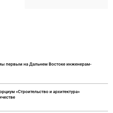
17:45
Слет молодых специалистов
Минтруда Якутии объединил
30 участников из трех
муниципалитетов
17:34
Якутяне подали более 61
тысяч заявлений на получение
земельных участков
17:32
«Точка будущего. Якутия»:
самый масштабный
образовательный проект на
омы первым на Дальнем Востоке инженерам-
вечной мерзлоте
ДАЛЕЕ
орциум «Строительство и архитектура»
ичестве