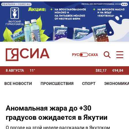
РЕКЛАМА • YGMZ.RU
8 АВГУСТА
11°
$
82,17
€
94,84
ВСЕ НОВОСТИ
ПРОИСШЕСТВИЯ
СПОРТ
ЭКОНОМИК
Аномальная жара до +30
градусов ожидается в Якутии
О погоде на этой неделе рассказали в Якутском