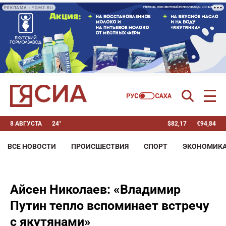
РЕКЛАМА • YGMZ.RU
8 АВГУСТА
24°
$
82,17
€
94,84
ВСЕ НОВОСТИ
ПРОИСШЕСТВИЯ
СПОРТ
ЭКОНОМИК
Айсен Николаев: «Владимир
Путин тепло вспоминает встречу
с якутянами»