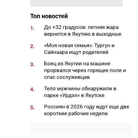
11:50
Образование сквозь года: как
выучить язык и не бросить на
полпути
Топ новостей
11:35
Российские школьники будут
До +32 градусов: летняя жара
1.
учиться по новой программе
вернется в Якутию в выходные
11:15
Автодорогу «Анабар» в Якутии
«Моя новая семья»: Тургун и
2.
перекрыли из-за лесного
Сайнаара ищут родителей
пожара
Боец из Якутии на машине
3.
10:56
Новая платформа ЕР поможет
прорвался через горящее поле и
ветеранам СВО найти работу
спас сослуживцев
10:22
В Усть-Майском районе
Тело мужчины обнаружили в
4.
ликвидировали лесной пожар
парке «Урдэл» в Якутске
на 13 гектарах
Россиян в 2026 году ждут еще две
5.
10:01
Якутяне рассказали, что
короткие рабочие недели
считают главным подарком в
своей жизни
09:41
Сколько стоит, собрать