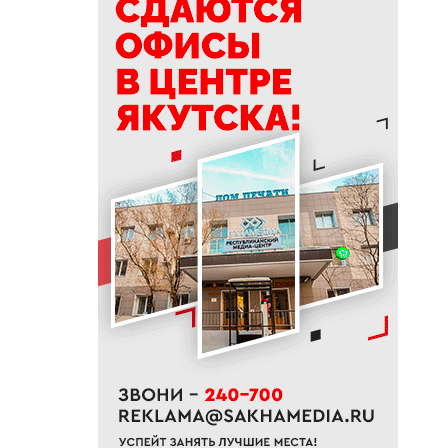
15:39
Приметы на 9 августа 2026
года: как провести день
Пантелеймона
15:29
К Земле приближается
потенциально опасный
астероид
14:41
В трех районах Якутии
прогнозируют сильные дожди
13:32
В Якутии за сутки потушили
десять лесных пожаров
12:52
Гороскоп на неделю с 10 по 16
августа 2026 года
12:29
Айсен Николаев поздравил
якутян с Всероссийским днем
физкультурника