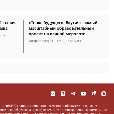
4 тысяч
«Точка будущего. Якутия»: самый
нажа
масштабный образовательный
проект на вечной мерзлоте
уста
Инфраструктура
17:32, 07 августа
тво (ЯСИА)» зарегистрировано в Федеральной службе по надзору в
оммуникаций (Роскомнадзор) 06.09.2019 г. Регистрационный номер ЭЛ №