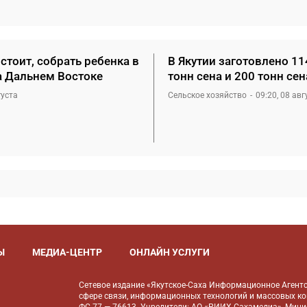
стоит, собрать ребенка в
В Якутии заготовлено 11
а Дальнем Востоке
тонн сена и 200 тонн се
густа
Сельское хозяйство
09:20, 08 авг
Ы
МЕДИА-ЦЕНТР
ОНЛАЙН УСЛУГИ
Сетевое издание «Якутское-Саха Информационное Агентс
сфере связи, информационных технологий и массовых к