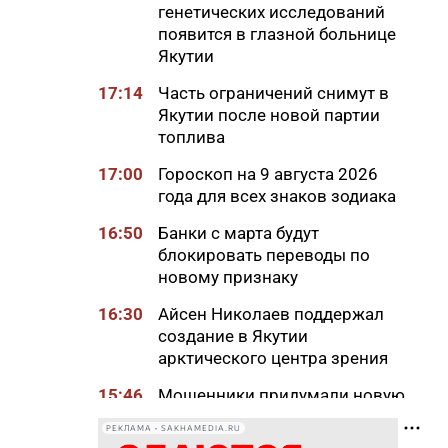
генетических исследований
появится в глазной больнице
Якутии
17:14
Часть ограничений снимут в
Якутии после новой партии
топлива
17:00
Гороскоп на 9 августа 2026
года для всех знаков зодиака
16:50
Банки с марта будут
блокировать переводы по
новому признаку
16:30
Айсен Николаев поддержал
создание в Якутии
арктического центра зрения
15:46
Мошенники придумали новую
схему обмана с
РЕКЛАМА • SAKHAMEDIA.RU
«экстрасенсами»