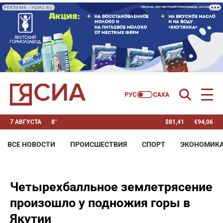
РЕКЛАМА • YGMZ.RU
7 АВГУСТА
8°
$
81,41
€
94,06
ВСЕ НОВОСТИ
ПРОИСШЕСТВИЯ
СПОРТ
ЭКОНОМИК
Четырехбалльное землетрясение
произошло у подножия горы в
Якутии