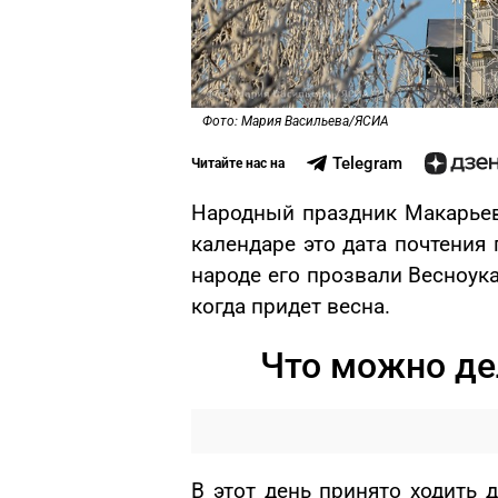
Фото: Мария Васильева/ЯСИА
Telegram
Читайте нас на
Народный праздник Макарьев
календаре это дата почтения
народе его прозвали Весноука
когда придет весна.
Что можно де
В этот день принято ходить д