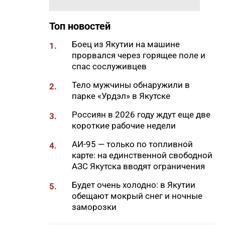
«Движения Первых»
19:30
Более 26 тонн гуманитарной
Топ новостей
помощи доставили в
пострадавший от паводка
Боец из Якутии на машине
1.
Верхоянский район
прорвался через горящее поле и
спас сослуживцев
19:00
Авторы проектов «Ты в игре»
проведут спортивные
Тело мужчины обнаружили в
2.
мероприятия в рамках Дня
парке «Урдэл» в Якутске
физкультурника
Россиян в 2026 году ждут еще две
3.
18:40
Приметы на 8 августа 2026
короткие рабочие недели
года: что можно и нельзя
АИ-95 — только по топливной
делать в Ермолаев день
4.
карте: на единственной свободной
18:18
ВТБ: россияне увеличивают
АЗС Якутска вводят ограничения
расходы на спорт и здоровый
Будет очень холодно: в Якутии
образ жизни
5.
обещают мокрый снег и ночные
18:16
Сенатор Борисов назвал
заморозки
встречу главы Якутии с