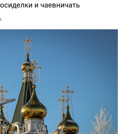
посиделки и чаевничать
А