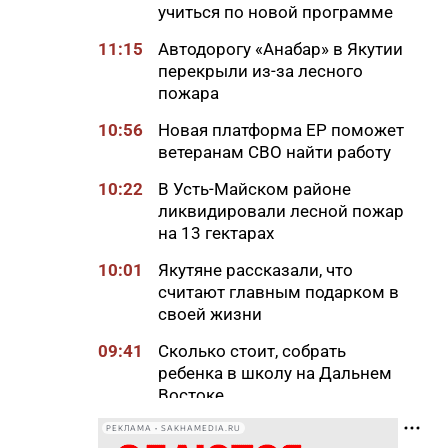
учиться по новой программе
11:15
Автодорогу «Анабар» в Якутии
перекрыли из-за лесного
пожара
10:56
Новая платформа ЕР поможет
ветеранам СВО найти работу
10:22
В Усть-Майском районе
ликвидировали лесной пожар
на 13 гектарах
10:01
Якутяне рассказали, что
считают главным подарком в
своей жизни
09:41
Сколько стоит, собрать
ребенка в школу на Дальнем
Востоке
09:20
В Якутии заготовлено 114
РЕКЛАМА • SAKHAMEDIA.RU