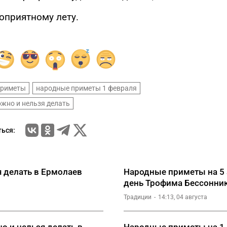
гоприятному лету.
приметы
народные приметы 1 февраля
ожно и нельзя делать
ься:
я делать в Ермолаев
Народные приметы на 5 а
день Трофима Бессонни
Традиции
14:13, 04 августа
о и нельзя делать в
Народные приметы на 1 а