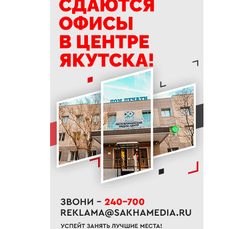
тысяч тонн сена и 200 тонн
сенажа
09:00
На Камчатке завершилась
парусная экспедиция из
Якутии
06:15
До +27 градусов прогреется
воздух в Якутске в субботу
21:00
Деловая программа ВЭФ-2026
охватывает почти 70 сессий
20:33
В Якутии продолжается
доукомплектование ВС РФ
20:02
Более 230 участников СВО
получили за неделю
поддержку психологов Якутии
19:48
В Якутии определены
приоритеты развития