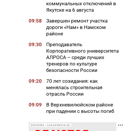
коммунальных отключений в
Якутске на 6 августа
09:58
Завершен ремонт участка
дороги «Нам» в Намском
районе
09:30
Преподаватель
Корпоративного университета
АЛРОСА – среди лучших
тренеров по культуре
безопасности России
09:20
70 лет созидания: как
менялась строительная
отрасль России
09:09
В Верхневилюйском районе
при падении с высоты погиб
мужчина
РЕКЛАМА • SAKHAMEDIA.RU
09:00
Якутская стройка ушла в