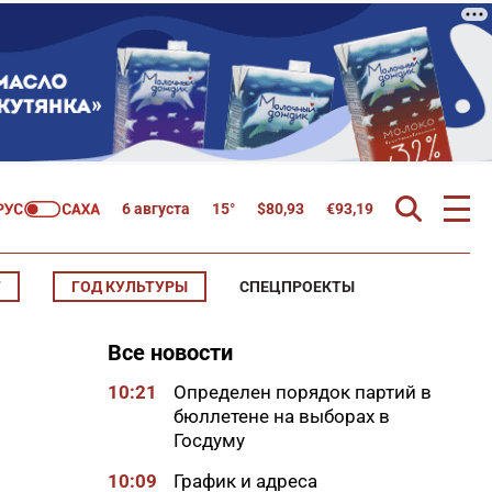
6 августа
15°
$
80,93
€
93,19
Т
ГОД КУЛЬТУРЫ
СПЕЦПРОЕКТЫ
Все новости
10:21
Определен порядок партий в
бюллетене на выборах в
Госдуму
10:09
График и адреса