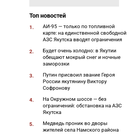
Якутске
Топ новостей
21:00
Астроном рассказал, какие
созвездия можно увидеть в
АИ-95 — только по топливной
1.
августе
карте: на единственной свободной
20:29
АЗС Якутска вводят ограничения
32% якутян одобряют режим
самозанятости — опрос
Будет очень холодно: в Якутии
2.
SuperJob
обещают мокрый снег и ночные
20:00
заморозки
В Якутии с начала года более
4,6 тысячи человек прошли
Путин присвоил звание Героя
3.
комплексную реабилитацию
России якутянину Виктору
19:44
Софронову
Более 30 человек стали
участниками проекта
На Окружном шоссе — без
4.
«Открытая дорога» в Якутске
ограничений: обстановка на АЗС
19:28
Якутска
Боец из Якутии на машине
прорвался через горящее
Медведь проник во дворы
5.
поле и спас сослуживцев
жителей села Намского района