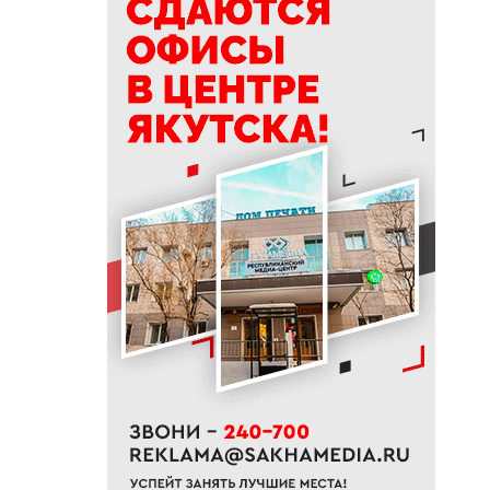
высоту: как здания выросли
до 16 этажей на вечной
мерзлоте
08:46
Россияне смогут вносить
наличные через банкоматы
других банков с 1 октября
08:35
Пока в Якутии была ночь: курс
доллара, цены на бензин и
смерть от удара молнии
06:00
В Якутске 6 августа ожидается
до +20 градусов
22:00
Русский театр Якутска сыграет
отрывок спектакля в парке
«Зарядье» в Москве
21:30
32 колледжа и техникума
республики соберет Единый
день подачи документов в