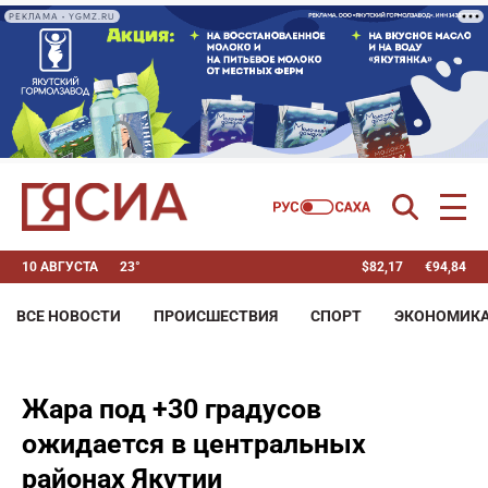
РЕКЛАМА • YGMZ.RU
10 АВГУСТА
23°
$
82,17
€
94,84
ВСЕ НОВОСТИ
ПРОИСШЕСТВИЯ
СПОРТ
ЭКОНОМИК
Жара под +30 градусов
ожидается в центральных
районах Якутии