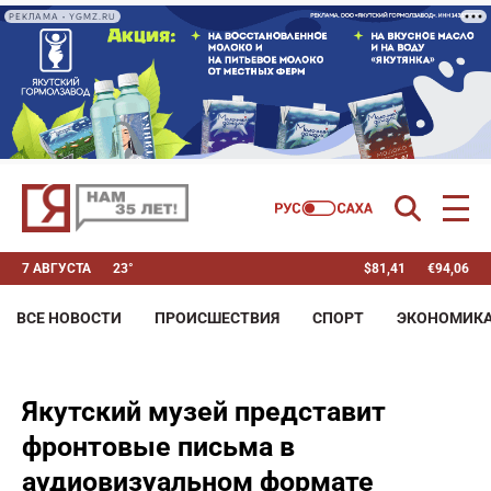
РЕКЛАМА • YGMZ.RU
7 АВГУСТА
23°
$
81,41
€
94,06
ВСЕ НОВОСТИ
ПРОИСШЕСТВИЯ
СПОРТ
ЭКОНОМИК
Якутский музей представит
фронтовые письма в
аудиовизуальном формате