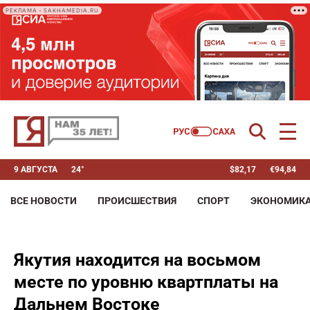
РЕКЛАМА • SAKHAMEDIA.RU
9 АВГУСТА
24°
$
82,17
€
94,84
ВСЕ НОВОСТИ
ПРОИСШЕСТВИЯ
СПОРТ
ЭКОНОМИК
Якутия находится на восьмом
месте по уровню квартплаты на
Дальнем Востоке