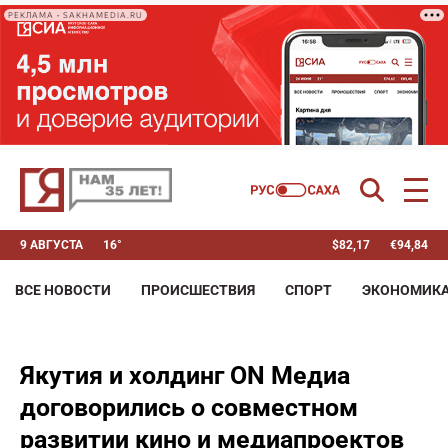
РЕКЛАМА • SAKHAMEDIA.RU
9 АВГУСТА
16°
$
82,17
€
94,84
ВСЕ НОВОСТИ
ПРОИСШЕСТВИЯ
СПОРТ
ЭКОНОМИК
Якутия и холдинг ON Медиа
договорились о совместном
развитии кино и медиапроектов