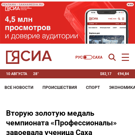
РЕКЛАМА • SAKHAMEDIA.RU
10 АВГУСТА
28°
$
82,17
€
94,84
ВСЕ НОВОСТИ
ПРОИСШЕСТВИЯ
СПОРТ
ЭКОНОМИК
Вторую золотую медаль
чемпионата «Профессионалы»
завоевала ученица Саха