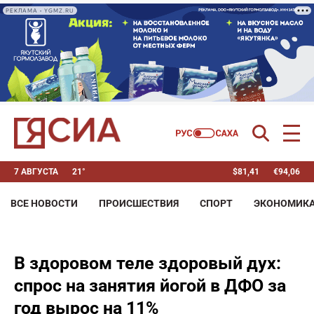
РЕКЛАМА • YGMZ.RU
7 АВГУСТА
21°
$
81,41
€
94,06
ВСЕ НОВОСТИ
ПРОИСШЕСТВИЯ
СПОРТ
ЭКОНОМИК
В здоровом теле здоровый дух:
спрос на занятия йогой в ДФО за
год вырос на 11%