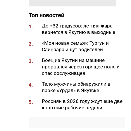
самом деле опасно для
кишечника
Топ новостей
11:31
Жители Якутии могут посетить
До +32 градусов: летняя жара
выставку «Петергоф.
1.
вернется в Якутию в выходные
Великолепный век»
11:18
«Моя новая семья»: Тургун и
В Сунтарском районе
2.
Сайнаара ищут родителей
потушили один лесной пожар
11:00
Боец из Якутии на машине
Глава ЖДЯ поздравил
3.
прорвался через горящее поле и
строителей с
спас сослуживцев
профессиональным
праздником
Тело мужчины обнаружили в
4.
10:28
парке «Урдэл» в Якутске
В Якутске у женщины по схеме
«инвестиции» похитили 370
Россиян в 2026 году ждут еще две
5.
тысяч рублей
короткие рабочие недели
10:16
Минпросвещения обновило
перечень учебников для
школьников