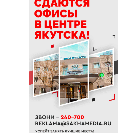
14:00
На проспекте Михаила
Николаева в Якутске
ограничат движение с 10
августа
13:15
Топ-10 новостей: ливень в
Якутске, алмазный кластер и
топливо в Южной Якутии
12:42
В районах Якутии полностью
освободили от воды
подтопленные территории
12:33
Якутяне могут подать заявку
на главную просветительскую
премию страны
12:17
Стал известен размер пенсии
госслужащих в России
12:00
Семечки и аппендицит: что на