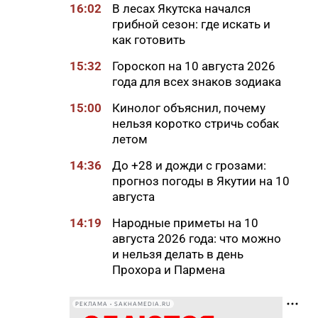
16:02
В лесах Якутска начался
грибной сезон: где искать и
как готовить
15:32
Гороскоп на 10 августа 2026
года для всех знаков зодиака
15:00
Кинолог объяснил, почему
нельзя коротко стричь собак
летом
14:36
До +28 и дожди с грозами:
прогноз погоды в Якутии на 10
августа
14:19
Народные приметы на 10
августа 2026 года: что можно
и нельзя делать в день
Прохора и Пармена
14:16
Льготы и меры поддержки для
РЕКЛАМА • SAKHAMEDIA.RU
КМНС в Якутии