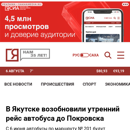
РЕКЛАМА • SAKHAMEDIA.RU
6 АВГУСТА
7°
$
80,93
€
93,19
ВСЕ НОВОСТИ
ПРОИСШЕСТВИЯ
СПОРТ
ЭКОНОМИК
В Якутске возобновили утренний
рейс автобуса до Покровска
С 6 июня автобусы по маршруту № 201 будут