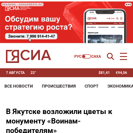
РЕКЛАМА • SAKHAMEDIA.RU
7 АВГУСТА
22°
$
81,41
€
94,06
ВСЕ НОВОСТИ
ПРОИСШЕСТВИЯ
СПОРТ
ЭКОНОМИК
В Якутске возложили цветы к
монументу «Воинам-
победителям»