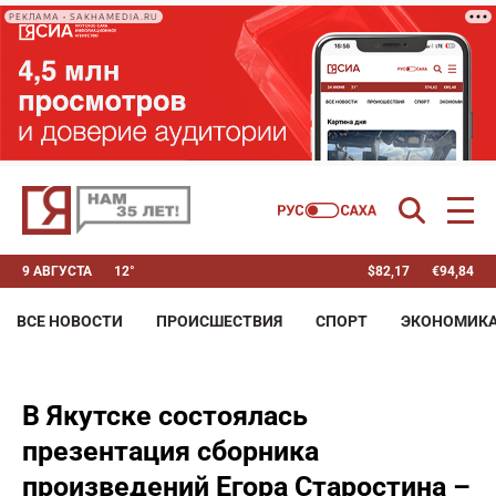
РЕКЛАМА • SAKHAMEDIA.RU
9 АВГУСТА
12°
$
82,17
€
94,84
ВСЕ НОВОСТИ
ПРОИСШЕСТВИЯ
СПОРТ
ЭКОНОМИК
В Якутске состоялась
презентация сборника
произведений Егора Старостина –