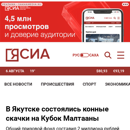
РЕКЛАМА • SAKHAMEDIA.RU
6 АВГУСТА
19°
$
80,93
€
93,19
ВСЕ НОВОСТИ
ПРОИСШЕСТВИЯ
СПОРТ
ЭКОНОМИК
В Якутске состоялись конные
скачки на Кубок Малтааны
Общий призовой фонд составил 2 миллиона рублей