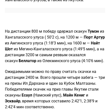
На дистанции 800 м победу одержал скакун
Тумэн
из
Хангаласского улуса ( 50’2 с), на 1200 м —
Порт Артур
из Амгинского улуса (1:18’3 мин), на 1600 м —
Найт
Шот
из Мегино-Кангаласского улуса (1:49’5 мин), а на
дистанции 3200 м самым резвым оказался
скакун
Беллатор
из Олекминского улуса (4:10’6 мин).
Ожидаемыми можно по праву считать скачки на
дистанции 2400 м. Всего прошли четыре забега — три
на призы Ил Дархана и один за Кубок Малтааны.
Победителями скачек на приз главы Якутии стали
скакуны
Есаул
(Намский улус),
Майн Кениг
и
Эсквайр
, время которых составило 2:42’1, 2:38’9 и
2:42’4 мин соответственно.