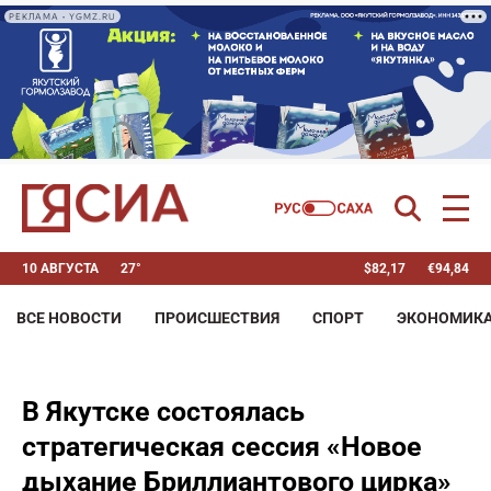
РЕКЛАМА • YGMZ.RU
10 АВГУСТА
27°
$
82,17
€
94,84
ВСЕ НОВОСТИ
ПРОИСШЕСТВИЯ
СПОРТ
ЭКОНОМИК
В Якутске состоялась
стратегическая сессия «Новое
дыхание Бриллиантового цирка»