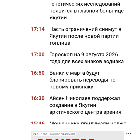
генетических исследований
появится в глазной больнице
Якутии
17:14
Часть ограничений снимут в
Якутии после новой партии
топлива
17:00
Гороскоп на 9 августа 2026
года для всех знаков зодиака
16:50
Банки с марта будут
блокировать переводы по
новому признаку
16:30
Айсен Николаев поддержал
создание в Якутии
арктического центра зрения
15:46
Мошенники придумали новую
схему обмана с
РЕКЛАМА • SAKHAMEDIA.RU
«экстрасенсами»