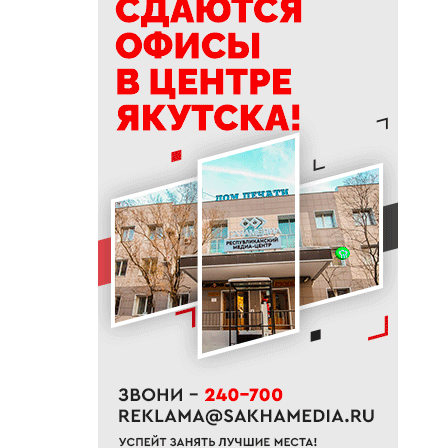
15:39
Приметы на 9 августа 2026
года: как провести день
Пантелеймона
15:29
К Земле приближается
потенциально опасный
астероид
14:41
В трех районах Якутии
прогнозируют сильные дожди
13:32
В Якутии за сутки потушили
десять лесных пожаров
12:52
Гороскоп на неделю с 10 по 16
августа 2026 года
12:29
Айсен Николаев поздравил
якутян с Всероссийским днем
физкультурника