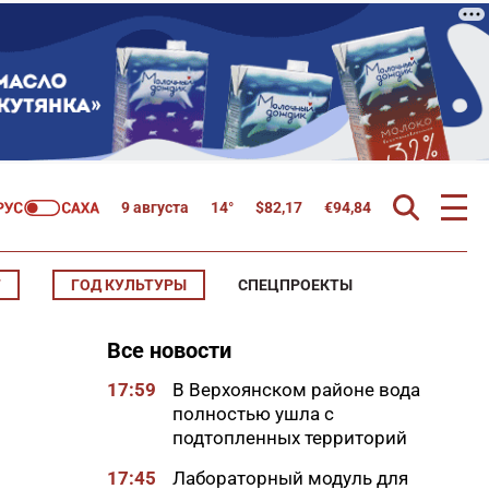
9 августа
14°
$
82,17
€
94,84
Т
ГОД КУЛЬТУРЫ
СПЕЦПРОЕКТЫ
Все новости
17:59
В Верхоянском районе вода
полностью ушла с
подтопленных территорий
17:45
Лабораторный модуль для