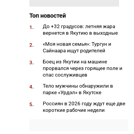
11:50
Образование сквозь года: как
выучить язык и не бросить на
полпути
Топ новостей
11:35
Российские школьники будут
До +32 градусов: летняя жара
1.
учиться по новой программе
вернется в Якутию в выходные
11:15
Автодорогу «Анабар» в Якутии
«Моя новая семья»: Тургун и
2.
перекрыли из-за лесного
Сайнаара ищут родителей
пожара
Боец из Якутии на машине
3.
10:56
Новая платформа ЕР поможет
прорвался через горящее поле и
ветеранам СВО найти работу
спас сослуживцев
10:22
В Усть-Майском районе
Тело мужчины обнаружили в
4.
ликвидировали лесной пожар
парке «Урдэл» в Якутске
на 13 гектарах
Россиян в 2026 году ждут еще две
5.
10:01
Якутяне рассказали, что
короткие рабочие недели
считают главным подарком в
своей жизни
09:41
Сколько стоит, собрать