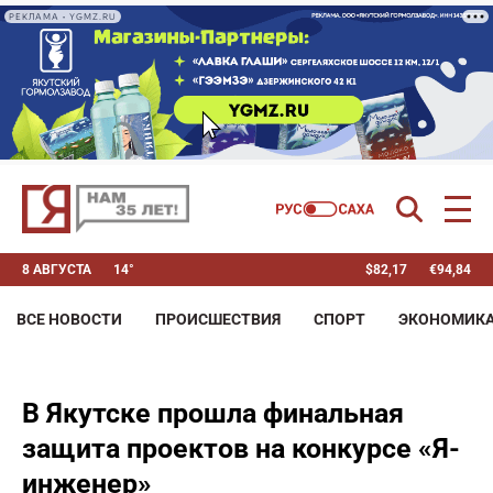
РЕКЛАМА • YGMZ.RU
8 АВГУСТА
14°
$
82,17
€
94,84
ВСЕ НОВОСТИ
ПРОИСШЕСТВИЯ
СПОРТ
ЭКОНОМИК
В Якутске прошла финальная
защита проектов на конкурсе «Я-
инженер»