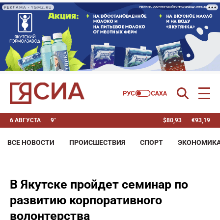
РЕКЛАМА • YGMZ.RU
6 АВГУСТА
9°
$
80,93
€
93,19
ВСЕ НОВОСТИ
ПРОИСШЕСТВИЯ
СПОРТ
ЭКОНОМИК
В Якутске пройдет семинар по
развитию корпоративного
волонтерства