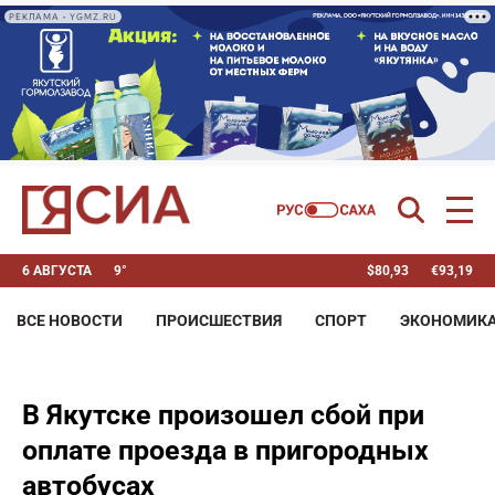
РЕКЛАМА • YGMZ.RU
6 АВГУСТА
9°
$
80,93
€
93,19
ВСЕ НОВОСТИ
ПРОИСШЕСТВИЯ
СПОРТ
ЭКОНОМИК
В Якутске произошел сбой при
оплате проезда в пригородных
автобусах